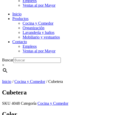
Empleos
Ventas al por Mayor
Inicio
Productos
Cocina y Comedor
Organización
Lavandería y baños
Mobiliario y vestuarios
Contacto
Empleos
Ventas al por Mayor
Buscar
×
Inicio
/
Cocina y Comedor
/ Cubetera
Cubetera
SKU
4048
Categoría
Cocina y Comedor
Color