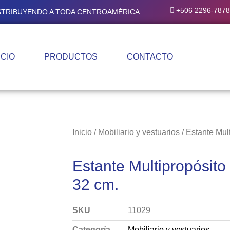
+506 2296-7878
ISTRIBUYENDO A TODA CENTROAMÉRICA.
ICIO
PRODUCTOS
CONTACTO
Inicio
/
Mobiliario y vestuarios
/ Estante Mul
Estante Multipropósito
32 cm.
SKU
11029
Categoría
Mobiliario y vestuarios