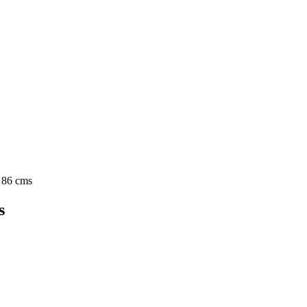
x 86 cms
s