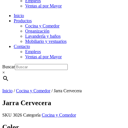
Empleos
Ventas al por Mayor
Inicio
Productos
Cocina y Comedor
Organización
Lavandería y baños
Mobiliario y vestuarios
Contacto
Empleos
Ventas al por Mayor
Buscar
×
Inicio
/
Cocina y Comedor
/ Jarra Cervecera
Jarra Cervecera
SKU
3026
Categoría
Cocina y Comedor
Color