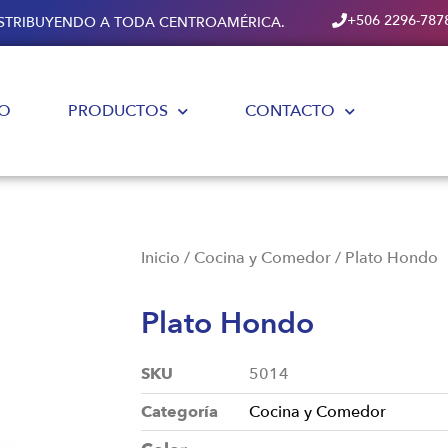
+506 2296-787
DISTRIBUYENDO A TODA CENTROAMÉRICA.
IO
PRODUCTOS
CONTACTO
Inicio
/
Cocina y Comedor
/ Plato Hondo
Plato Hondo
SKU
5014
Categoría
Cocina y Comedor