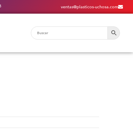
8
ventas@plasticos-uchosa.com